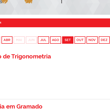
4
ABR
MAI
JUN
JUL
AGO
SET
OUT
NOV
DEZ
 de Trigonometria
ria em Gramado