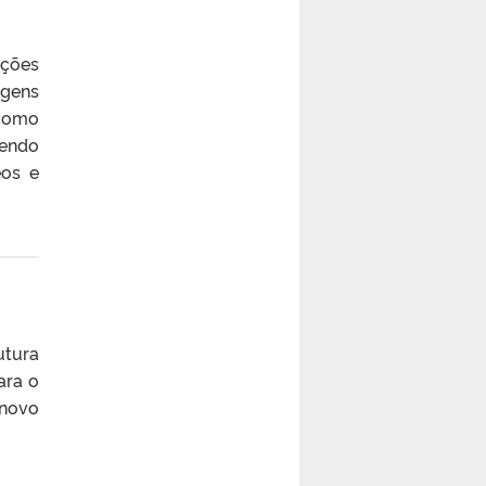
uções
agens
 como
sendo
eos e
utura
ara o
 novo