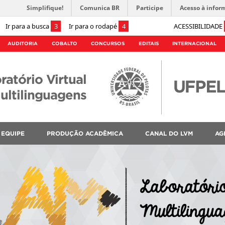
Simplifique!
Comunica BR
Participe
Acesso à infor
Ir para a busca
3
Ir para o rodapé
4
ACESSIBILIDADE
AUDITORIA
COBALTO
CONCURSOS
EDITAIS
INTERNACIONAL
ratório Virtual
ultilinguagens
EQUIPE
PRODUÇÃO ACADÊMICA
CANAL DO LVM
AG