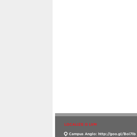
LOCALIZE O LVM
Campus Anglo: http://goo.gl/Boi7lb