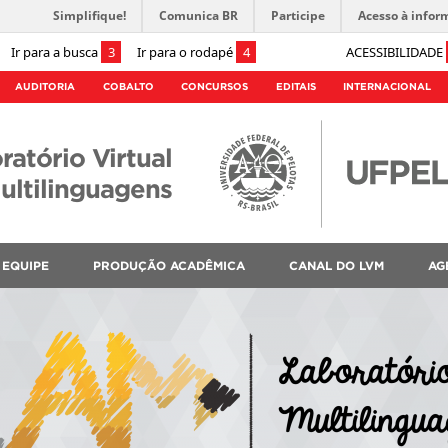
Simplifique!
Comunica BR
Participe
Acesso à infor
Ir para a busca
3
Ir para o rodapé
4
ACESSIBILIDADE
AUDITORIA
COBALTO
CONCURSOS
EDITAIS
INTERNACIONAL
ratório Virtual
ultilinguagens
EQUIPE
PRODUÇÃO ACADÊMICA
CANAL DO LVM
AG