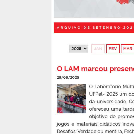
ARQUIVO DE SETEMBRO 202
JAN
FEV
MAR
O LAM marcou presen
28/09/2025
O Laboratório Mul
UFPel- 2025 um dos
da universidade. 
ofereceu uma tarde
objetivo de promov
jogos e materiais didáticos in
Desafios: Verdade ou mentira, Fech