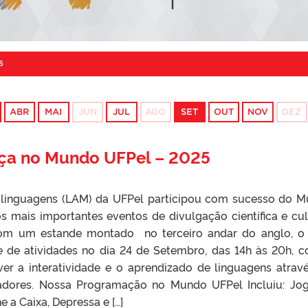
5
ABR
MAI
JUN
JUL
AGO
SET
OUT
NOV
DEZ
ça no Mundo UFPel – 2025
tilinguagens (LAM) da UFPel participou com sucesso do 
 mais importantes eventos de divulgação científica e cul
Com um estande montado no terceiro andar do anglo, 
 de atividades no dia 24 de Setembro, das 14h às 20h, 
er a interatividade e o aprendizado de linguagens atrav
ovadores. Nossa Programação no Mundo UFPel Incluiu: Jo
e a Caixa, Depressa e […]