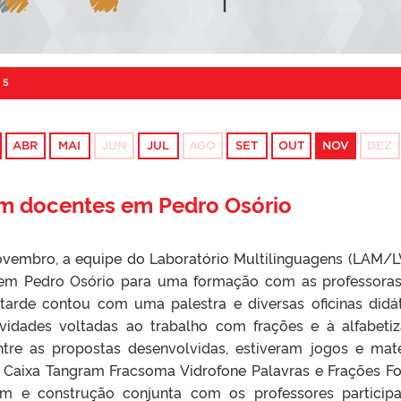
25
ABR
MAI
JUN
JUL
AGO
SET
OUT
NOV
DEZ
om docentes em Pedro Osório
ovembro, a equipe do Laboratório Multilinguagens (LAM/
 em Pedro Osório para uma formação com as professora
 tarde contou com uma palestra e diversas oficinas didát
vidades voltadas ao trabalho com frações e à alfabeti
tre as propostas desenvolvidas, estiveram jogos e mate
 Caixa Tangram Fracsoma Vidrofone Palavras e Frações F
m e construção conjunta com os professores participa