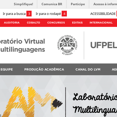
Simplifique!
Comunica BR
Participe
Acesso à infor
Ir para a busca
3
Ir para o rodapé
4
ACESSIBILIDADE
AUDITORIA
COBALTO
CONCURSOS
EDITAIS
INTERNACIONAL
ratório Virtual
ultilinguagens
EQUIPE
PRODUÇÃO ACADÊMICA
CANAL DO LVM
AG