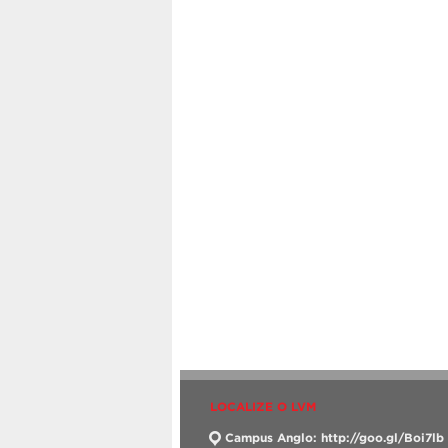
LOCALIZE O LVM
Campus Anglo: http://goo.gl/Boi7lb