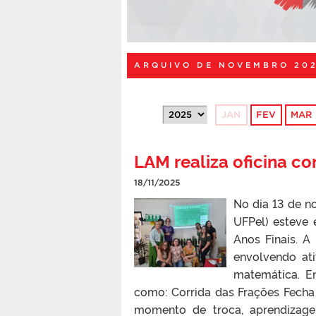
ARQUIVO DE NOVEMBRO 20
JAN
FEV
MAR
LAM realiza oficina c
18/11/2025
No dia 13 de n
UFPel) esteve
Anos Finais. A
envolvendo ati
matemática. En
como: Corrida das Frações Fecha
momento de troca, aprendizage