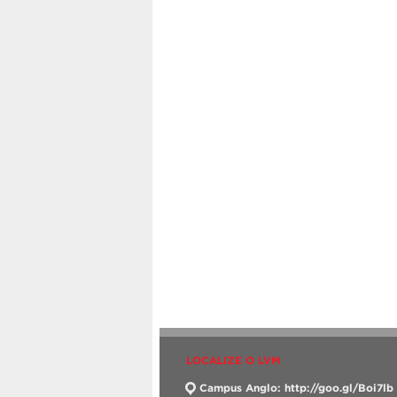
LOCALIZE O LVM
Campus Anglo: http://goo.gl/Boi7lb