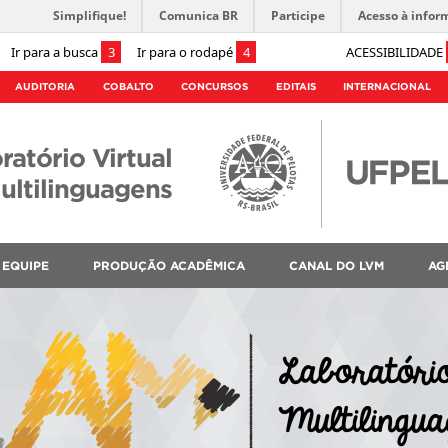
Simplifique!
Comunica BR
Participe
Acesso à infor
Ir para a busca
3
Ir para o rodapé
4
ACESSIBILIDADE
AUDITORIA
COBALTO
CONCURSOS
EDITAIS
INTERNACIONAL
ratório Virtual
ultilinguagens
EQUIPE
PRODUÇÃO ACADÊMICA
CANAL DO LVM
AG