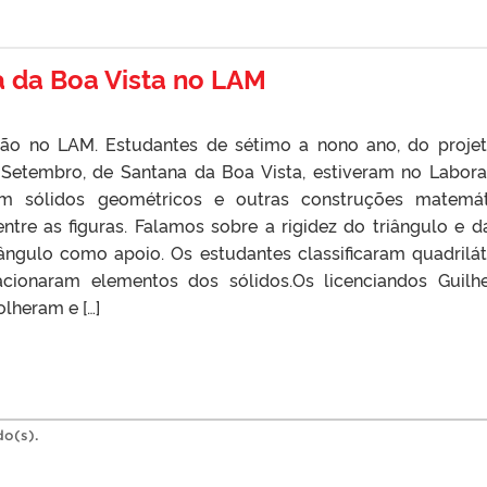
 da Boa Vista no LAM
nsão no LAM. Estudantes de sétimo a nono ano, do proje
Setembro, de Santana da Boa Vista, estiveram no Labora
om sólidos geométricos e outras construções matemát
tre as figuras. Falamos sobre a rigidez do triângulo e d
ângulo como apoio. Os estudantes classificaram quadrilát
acionaram elementos dos sólidos.Os licenciandos Guilh
olheram e […]
do(s).