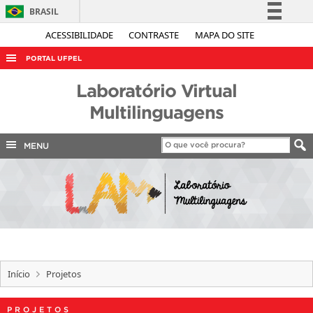
BRASIL
Simplifique!
ACESSIBILIDADE
CONTRASTE
MAPA DO SITE
Comunica BR
PORTAL UFPEL
Participe
ACESSO À INFORMAÇÃO
Laboratório Virtual
Acesso à informação
AUDITORIA
Multilinguagens
Legislação
COBALTO
Canais
MENU
CONCURSOS
EDITAIS
INTERNACIONAL
OUVIDORIA
PORTARIAS
Início
Projetos
TELEFONES
PROJETOS