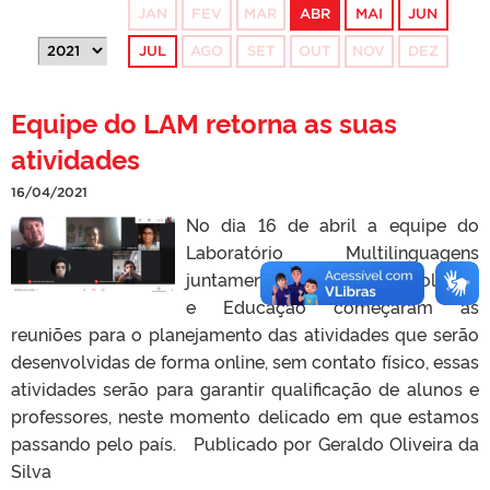
JAN
FEV
MAR
ABR
MAI
JUN
JUL
AGO
SET
OUT
NOV
DEZ
Equipe do LAM retorna as suas
atividades
16/04/2021
No dia 16 de abril a equipe do
Laboratório Multilinguagens
juntamente com a equipe Folclore
e Educação começaram as
reuniões para o planejamento das atividades que serão
desenvolvidas de forma online, sem contato físico, essas
atividades serão para garantir qualificação de alunos e
professores, neste momento delicado em que estamos
passando pelo país. Publicado por Geraldo Oliveira da
Silva