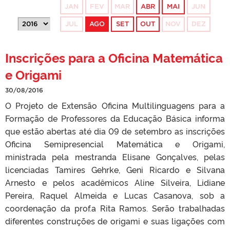
JAN
FEV
MAR
ABR
MAI
JUN
JUL
AGO
SET
OUT
NOV
DEZ
Inscrições para a Oficina Matemática
e Origami
30/08/2016
O Projeto de Extensão Oficina Multilinguagens para a
Formação de Professores da Educação Básica informa
que estão abertas até dia 09 de setembro as inscrições
Oficina Semipresencial Matemática e Origami,
ministrada pela mestranda Elisane Gonçalves, pelas
licenciadas Tamires Gehrke, Geni Ricardo e Silvana
Arnesto e pelos acadêmicos Aline Silveira, Lidiane
Pereira, Raquel Almeida e Lucas Casanova, sob a
coordenação da prof.a Rita Ramos. Serão trabalhadas
diferentes construções de origami e suas ligações com