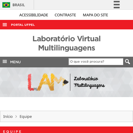
BRASIL
Simplifique!
ACESSIBILIDADE
CONTRASTE
MAPA DO SITE
Comunica BR
PORTAL UFPEL
Participe
ACESSO À INFORMAÇÃO
Laboratório Virtual
Acesso à informação
AUDITORIA
Multilinguagens
Legislação
COBALTO
Canais
MENU
CONCURSOS
EDITAIS
INTERNACIONAL
OUVIDORIA
PORTARIAS
Início
Equipe
TELEFONES
EQUIPE