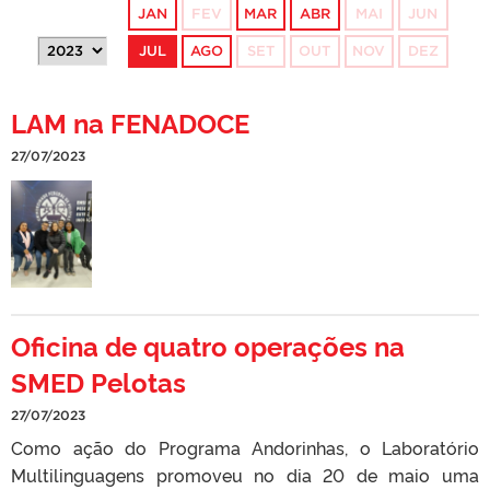
JAN
FEV
MAR
ABR
MAI
JUN
JUL
AGO
SET
OUT
NOV
DEZ
LAM na FENADOCE
27/07/2023
Oficina de quatro operações na
SMED Pelotas
27/07/2023
Como ação do Programa Andorinhas, o Laboratório
Multilinguagens promoveu no dia 20 de maio uma