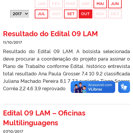
JAN
FEV
MAR
ABR
MAI
JUN
JUL
AGO
SET
OUT
NOV
DEZ
Resultado do Edital 09 LAM
11/10/2017
Resultado do Edital 09 LAM. A bolsista selecionada
deve procurar a coordenação do projeto para assinar o
Plano de Trabalho conforme Edital. histórico entrevista
total resultado Ana Paula Grosser 7,4 10 9,2 classificada
Juliana Machado Pereira 8,1 7 7,3 suplente Tiago Soares
Corrêa 2,2 4,6 3,9 reprovado
Edital 09 LAM – Oficinas
Multilinguagens
07/10/2017