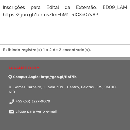
Inscrições para Edital da Extensão. ED09_LAM
https://goo.gl/forms/ImFhM1TRIC3n07v82
Exibindo registro(s) 1 a 2 de 2 encontrado(s).
LOCALIZE O LVM
Campus Anglo: http://goo.gl/Boi7lb
R. Gomes Carneiro, 1 . Sala 309 - Centro, Pelotas - RS, 96010-
610
+55 (53) 3227-9079
clique para ver o e-mail