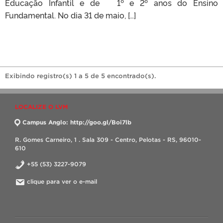
Educação Infantil e de 1º e 2º anos do Ensino
Fundamental. No dia 31 de maio, […]
Exibindo registro(s) 1 a 5 de 5 encontrado(s).
LOCALIZE O LVM
Campus Anglo: http://goo.gl/Boi7lb
R. Gomes Carneiro, 1 . Sala 309 - Centro, Pelotas - RS, 96010-
610
+55 (53) 3227-9079
clique para ver o e-mail