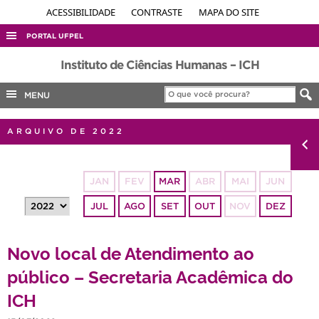
ACESSIBILIDADE
CONTRASTE
MAPA DO SITE
PORTAL UFPEL
ACESSO À INFORMAÇÃO
Instituto de Ciências Humanas – ICH
AUDITORIA
MENU
COBALTO
ARQUIVO DE 2022
CONCURSOS
EDITAIS
JAN
FEV
MAR
ABR
MAI
JUN
INTERNACIONAL
JUL
AGO
SET
OUT
NOV
DEZ
OUVIDORIA
PORTARIAS
Novo local de Atendimento ao
TELEFONES
público – Secretaria Acadêmica do
ICH