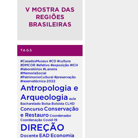
(QUADRIÊNIO 2026-2030)
V MOSTRA DAS
REGIÕES
BRASILEIRAS
TAGS
#CasadosMuseus
#CD
#cultura
#DMCOR
#efetivo
#exposição
#ICH
#laboratórios
#Laneira
#MemoriaSocial
#PatrimonioCultural
#preservação
#reservatécnica
2022
Antropologia e
Arqueologia
aula
Bacharelado
Bolsa
Bolsista
CLHD
Conservação
Concurso
e Restauro
Coordenador
Coordenação
Covid-19
DIREÇÃO
EAD
Economia
Docente