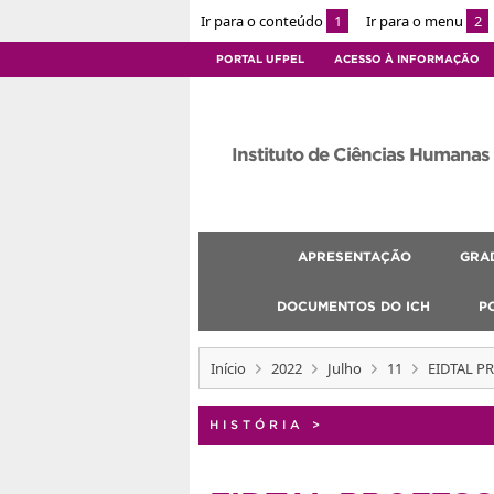
Ir para o conteúdo
1
Ir para o menu
2
PORTAL UFPEL
ACESSO À INFORMAÇÃO
Instituto de Ciências Humanas
APRESENTAÇÃO
GRA
DOCUMENTOS DO ICH
P
Início
2022
Julho
11
EIDTAL P
HISTÓRIA
>