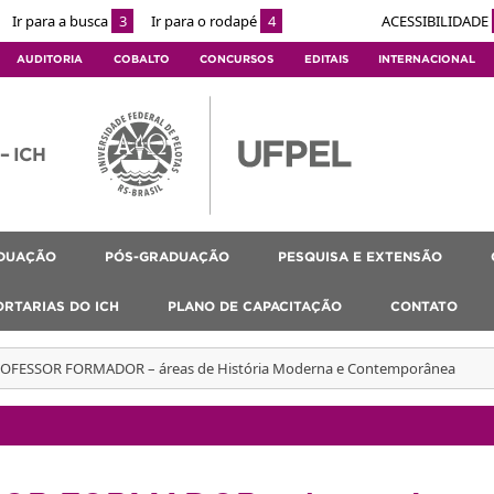
Ir para a busca
3
Ir para o rodapé
4
ACESSIBILIDADE
AUDITORIA
COBALTO
CONCURSOS
EDITAIS
INTERNACIONAL
 – ICH
DUAÇÃO
PÓS-GRADUAÇÃO
PESQUISA E EXTENSÃO
ORTARIAS DO ICH
PLANO DE CAPACITAÇÃO
CONTATO
ROFESSOR FORMADOR – áreas de História Moderna e Contemporânea