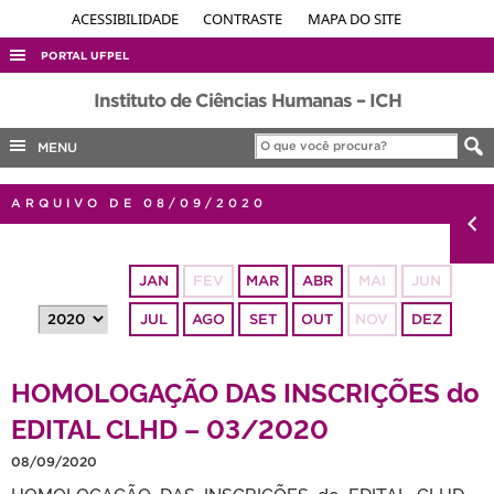
ACESSIBILIDADE
CONTRASTE
MAPA DO SITE
PORTAL UFPEL
ACESSO À INFORMAÇÃO
Instituto de Ciências Humanas – ICH
AUDITORIA
MENU
COBALTO
ARQUIVO DE 08/09/2020
CONCURSOS
EDITAIS
JAN
FEV
MAR
ABR
MAI
JUN
INTERNACIONAL
JUL
AGO
SET
OUT
NOV
DEZ
OUVIDORIA
PORTARIAS
HOMOLOGAÇÃO DAS INSCRIÇÕES do
TELEFONES
EDITAL CLHD – 03/2020
08/09/2020
HOMOLOGAÇÃO DAS INSCRIÇÕES do EDITAL CLHD –