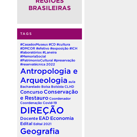
REGIÕES
BRASILEIRAS
TAGS
#CasadosMuseus
#CD
#cultura
#DMCOR
#efetivo
#exposição
#ICH
#laboratórios
#Laneira
#MemoriaSocial
#PatrimonioCultural
#preservação
#reservatécnica
2022
Antropologia e
Arqueologia
aula
Bacharelado
Bolsa
Bolsista
CLHD
Conservação
Concurso
e Restauro
Coordenador
Coordenação
Covid-19
DIREÇÃO
EAD
Economia
Docente
Edital
Edital 2021
Geografia