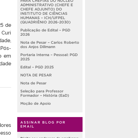
PARA CHEFIAS DO NÚCLEO
ADMINISTRATIVO (CHEFE E
CHEFE ADJUNTO) DO
INSTITUTO DE CIÊNCIAS
HUMANAS – ICH/UFPEL
(QUADRIÊNIO 2026-2030)
25 de
Publicação de Edital – PGD
 Curi
2026
dade,
Nota de Pesar – Carlos Roberto
 Pós-
dos Anjos Dillmann
do em
Portaria Interna – Pessoal: PGD
2025
idade
Edital – PGD 2025
NOTA DE PESAR
Nota de Pesar
Seleção para Professor
Formador – História (EaD)
Moção de Apoio
ASSINAR BLOG POR
dores
EMAIL
cesso