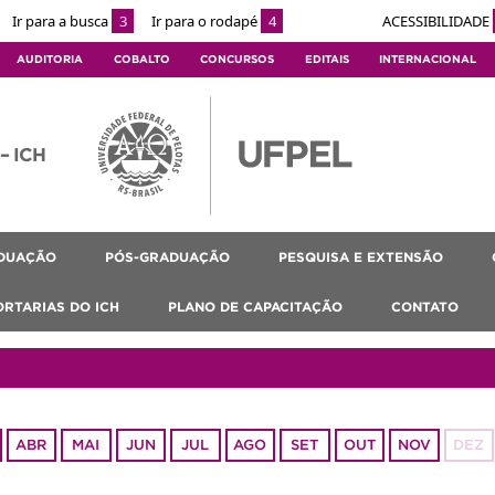
Ir para a busca
3
Ir para o rodapé
4
ACESSIBILIDADE
AUDITORIA
COBALTO
CONCURSOS
EDITAIS
INTERNACIONAL
 – ICH
DUAÇÃO
PÓS-GRADUAÇÃO
PESQUISA E EXTENSÃO
ORTARIAS DO ICH
PLANO DE CAPACITAÇÃO
CONTATO
ABR
MAI
JUN
JUL
AGO
SET
OUT
NOV
DEZ