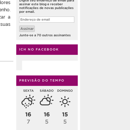
Digite seu endereço de email para
dores
assinar este blog e receber
notificações de novas publicações
nho.
por email.
zar a
Endereço
de
 suas
email
Assinar
Junte-se a 70 outros assinantes
ICH NO FACEBOOK
PREVISÃO DO TEMPO
SEXTA
SÁBADO
DOMINGO
16
16
15
7
5
5