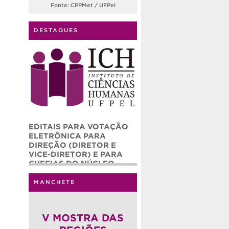
Fonte: CPPMet / UFPel
DESTAQUES
EDITAIS PARA VOTAÇÃO
ELETRÔNICA PARA
DIREÇÃO (DIRETOR E
VICE-DIRETOR) E PARA
CHEFIAS DO NÚCLEO
ADMINISTRATIVO (CHEFE
E CHEFE ADJUNTO) DO
MANCHETE
INSTITUTO DE CIÊNCIAS
HUMANAS – ICH/UFPEL
(QUADRIÊNIO 2026-2030)
V MOSTRA DAS