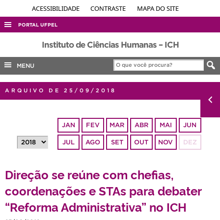
ACESSIBILIDADE
CONTRASTE
MAPA DO SITE
PORTAL UFPEL
ACESSO À INFORMAÇÃO
Instituto de Ciências Humanas – ICH
AUDITORIA
MENU
COBALTO
ARQUIVO DE 25/09/2018
CONCURSOS
EDITAIS
JAN
FEV
MAR
ABR
MAI
JUN
INTERNACIONAL
JUL
AGO
SET
OUT
NOV
DEZ
OUVIDORIA
PORTARIAS
Direção se reúne com chefias,
TELEFONES
coordenações e STAs para debater
“Reforma Administrativa” no ICH