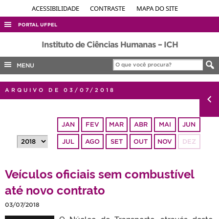
ACESSIBILIDADE
CONTRASTE
MAPA DO SITE
PORTAL UFPEL
ACESSO À INFORMAÇÃO
Instituto de Ciências Humanas – ICH
AUDITORIA
MENU
COBALTO
ARQUIVO DE 03/07/2018
CONCURSOS
EDITAIS
JAN
FEV
MAR
ABR
MAI
JUN
INTERNACIONAL
JUL
AGO
SET
OUT
NOV
DEZ
OUVIDORIA
PORTARIAS
Veículos oficiais sem combustível
TELEFONES
até novo contrato
03/07/2018
O Núcleo de Transporte, através deste,