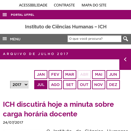
ACESSIBILIDADE
CONTRASTE
MAPA DO SITE
PORTAL UFPEL
ACESSO À INFORMAÇÃO
Instituto de Ciências Humanas – ICH
AUDITORIA
MENU
COBALTO
ARQUIVO DE JULHO 2017
CONCURSOS
EDITAIS
JAN
FEV
MAR
ABR
MAI
JUN
INTERNACIONAL
JUL
AGO
SET
OUT
NOV
DEZ
OUVIDORIA
PORTARIAS
ICH discutirá hoje a minuta sobre
TELEFONES
carga horária docente
24/07/2017
O Instituto de Ciências Humanas