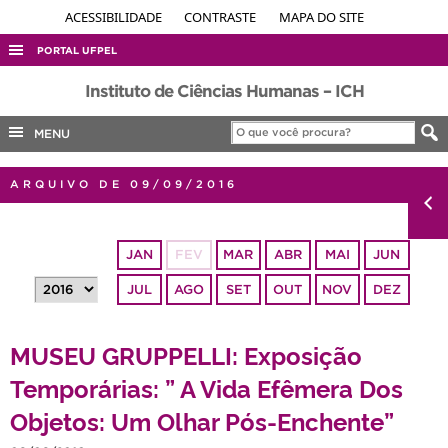
ACESSIBILIDADE
CONTRASTE
MAPA DO SITE
PORTAL UFPEL
ACESSO À INFORMAÇÃO
Instituto de Ciências Humanas – ICH
AUDITORIA
MENU
COBALTO
ARQUIVO DE 09/09/2016
CONCURSOS
EDITAIS
JAN
FEV
MAR
ABR
MAI
JUN
INTERNACIONAL
JUL
AGO
SET
OUT
NOV
DEZ
OUVIDORIA
PORTARIAS
MUSEU GRUPPELLI: Exposição
TELEFONES
Temporárias: ” A Vida Efêmera Dos
Objetos: Um Olhar Pós-Enchente”