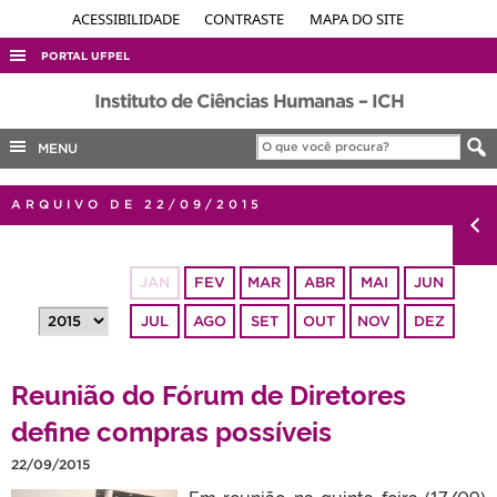
ACESSIBILIDADE
CONTRASTE
MAPA DO SITE
PORTAL UFPEL
ACESSO À INFORMAÇÃO
Instituto de Ciências Humanas – ICH
AUDITORIA
MENU
COBALTO
ARQUIVO DE 22/09/2015
CONCURSOS
EDITAIS
JAN
FEV
MAR
ABR
MAI
JUN
INTERNACIONAL
JUL
AGO
SET
OUT
NOV
DEZ
OUVIDORIA
PORTARIAS
Reunião do Fórum de Diretores
TELEFONES
define compras possíveis
22/09/2015
Em reunião na quinta-feira (17/09)