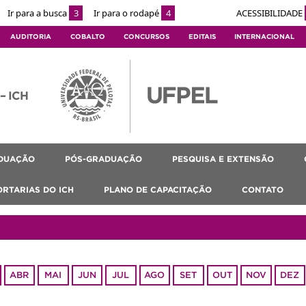
Ir para a busca
3
Ir para o rodapé
4
ACESSIBILIDADE
AUDITORIA
COBALTO
CONCURSOS
EDITAIS
INTERNACIONAL
 – ICH
DUAÇÃO
PÓS-GRADUAÇÃO
PESQUISA E EXTENSÃO
ORTARIAS DO ICH
PLANO DE CAPACITAÇÃO
CONTATO
ABR
MAI
JUN
JUL
AGO
SET
OUT
NOV
DEZ