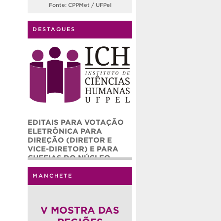
Fonte: CPPMet / UFPel
DESTAQUES
EDITAIS PARA VOTAÇÃO
ELETRÔNICA PARA
DIREÇÃO (DIRETOR E
VICE-DIRETOR) E PARA
CHEFIAS DO NÚCLEO
ADMINISTRATIVO (CHEFE
E CHEFE ADJUNTO) DO
MANCHETE
INSTITUTO DE CIÊNCIAS
HUMANAS – ICH/UFPEL
(QUADRIÊNIO 2026-2030)
V MOSTRA DAS