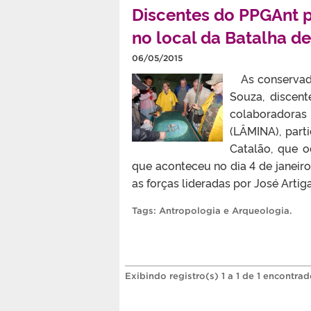
Discentes do PPGAnt p
no local da Batalha d
06/05/2015
As conservador
Souza, discen
colaboradoras 
(LÂMINA), part
Catalão, que o
que aconteceu no dia 4 de janeiro 
as forças lideradas por José Artig
Tags:
Antropologia e Arqueologia
.
Exibindo registro(s) 1 a 1 de 1 encontrad