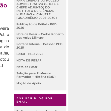
PARA CHEFIAS DO NÚCLEO
ção
ADMINISTRATIVO (CHEFE E
CHEFE ADJUNTO) DO
INSTITUTO DE CIÊNCIAS
HUMANAS – ICH/UFPEL
(QUADRIÊNIO 2026-2030)
Publicação de Edital – PGD
veira
2026
Pel e
Nota de Pesar – Carlos Roberto
dos Anjos Dillmann
ógica
Portaria Interna – Pessoal: PGD
ha de
2025
alha,
Edital – PGD 2025
rotou
NOTA DE PESAR
…]
Nota de Pesar
Seleção para Professor
Formador – História (EaD)
Moção de Apoio
ASSINAR BLOG POR
EMAIL