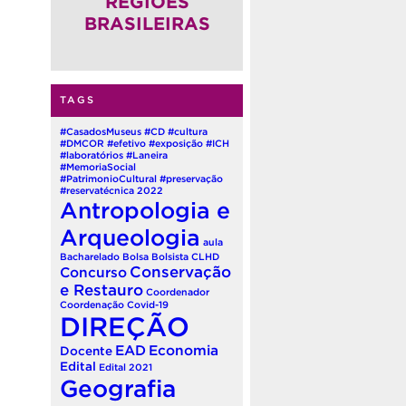
REGIÕES
BRASILEIRAS
TAGS
#CasadosMuseus
#CD
#cultura
#DMCOR
#efetivo
#exposição
#ICH
#laboratórios
#Laneira
#MemoriaSocial
#PatrimonioCultural
#preservação
#reservatécnica
2022
Antropologia e
Arqueologia
aula
Bacharelado
Bolsa
Bolsista
CLHD
Conservação
Concurso
e Restauro
Coordenador
Coordenação
Covid-19
DIREÇÃO
EAD
Economia
Docente
Edital
Edital 2021
Geografia