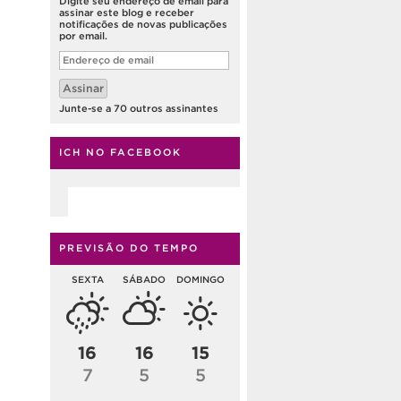
Digite seu endereço de email para
assinar este blog e receber
notificações de novas publicações
por email.
Endereço
de
email
Assinar
Junte-se a 70 outros assinantes
ICH NO FACEBOOK
PREVISÃO DO TEMPO
SEXTA
SÁBADO
DOMINGO
16
16
15
7
5
5