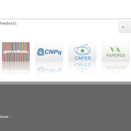
trado(s).
<
lotas -