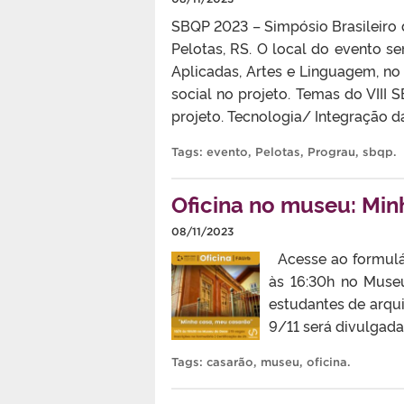
SBQP 2023 – Simpósio Brasileiro 
Pelotas, RS. O local do evento s
Aplicadas, Artes e Linguagem, no
social no projeto. Temas do VIII 
projeto. Tecnologia/ Integração 
Tags:
evento
,
Pelotas
,
Prograu
,
sbqp
.
Oficina no museu: Min
08/11/2023
Acesse ao formulá
às 16:30h no Muse
estudantes de arqui
9/11 será divulgad
Tags:
casarão
,
museu
,
oficina
.