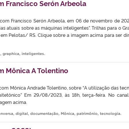
 Francisco Serón Arbeola
om Francisco Serón Arbeola, em 06 de novembro de 2023, 
ias atuais sobre as máquinas inteligentes”. Trilhas para o Gr
em Pelotas/ RS. Clique sobre a imagem acima para ser di
o
,
graphica
,
inteligentes
.
 Mônica A Tolentino
om Mônica Andrade Tolentino, sobre “A utilização das tec
uitetônico” Em 29/08/2023, às 18h, terça-feira. No ca
magem acima.
onversa
,
digital
,
documentação
,
Mônica
,
patrimônio
,
tecnologia
.