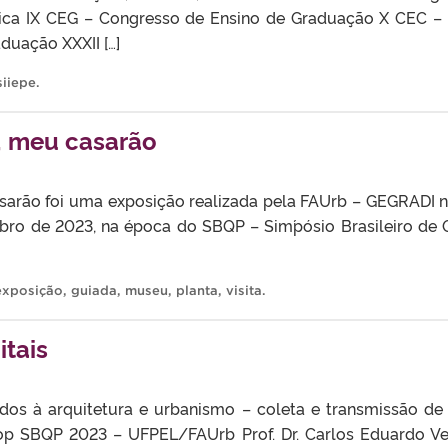
ica IX CEG – Congresso de Ensino de Graduação X CEC – 
uação XXXII […]
siiepe
.
, meu casarão
sarão foi uma exposição realizada pela FAUrb – GEGRADI n
bro de 2023, na época do SBQP – Sim´pósio Brasileiro de 
exposição
,
guiada
,
museu
,
planta
,
visita
.
itais
ados à arquitetura e urbanismo – coleta e transmissão d
hop SBQP 2023 – UFPEL/FAUrb Prof. Dr. Carlos Eduardo 