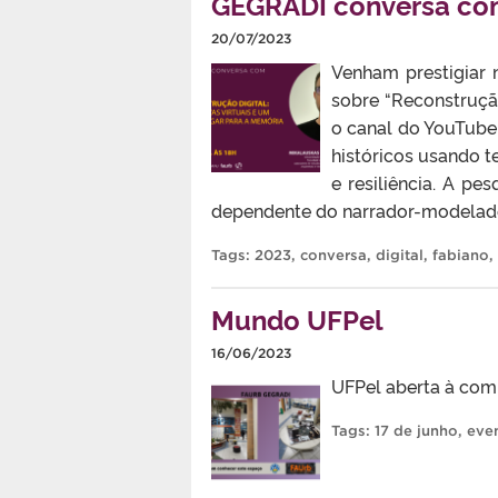
GEGRADI conversa co
20/07/2023
Venham prestigiar 
sobre “Reconstrução
o canal do YouTube
históricos usando t
e resiliência. A pe
dependente do narrador-modelador
Tags:
2023
,
conversa
,
digital
,
fabiano
,
Mundo UFPel
16/06/2023
UFPel aberta à com
Tags:
17 de junho
,
eve