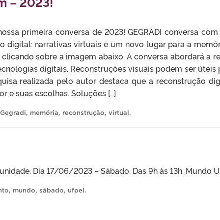
m – 2023!
nossa primeira conversa de 2023! GEGRADI conversa com 
 digital: narrativas virtuais e um novo lugar para a memó
 clicando sobre a imagem abaixo. A conversa abordará a re
ecnologias digitais. Reconstruções visuais podem ser úteis 
squisa realizada pelo autor destaca que a reconstrução dig
 e suas escolhas. Soluções […]
Gegradi
,
memória
,
reconstrução
,
virtual
.
unidade. Dia 17/06/2023 – Sábado. Das 9h às 13h. Mundo U
nto
,
mundo
,
sábado
,
ufpel
.