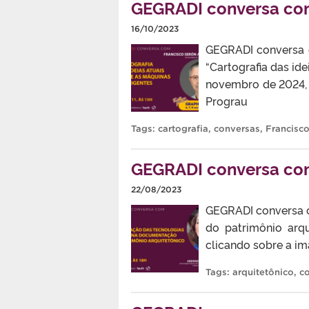
GEGRADI conversa com
16/10/2023
GEGRADI conversa c
“Cartografia das ide
novembro de 2024, 
Prograu
Tags:
cartografia
,
conversas
,
Francisc
GEGRADI conversa com
22/08/2023
GEGRADI conversa c
do patrimônio arq
clicando sobre a i
Tags:
arquitetônico
,
c