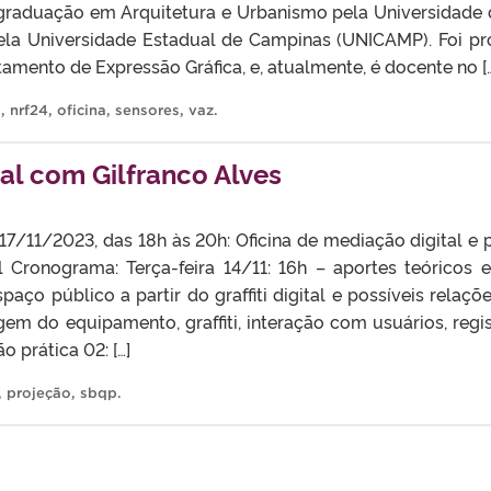
 graduação em Arquitetura e Urbanismo pela Universidade 
la Universidade Estadual de Campinas (UNICAMP). Foi pro
mento de Expressão Gráfica, e, atualmente, é docente no [
s
,
nrf24
,
oficina
,
sensores
,
vaz
.
ital com Gilfranco Alves
17/11/2023, das 18h às 20h: Oficina de mediação digital e
tal Cronograma: Terça-feira 14/11: 16h – aportes teóricos e
ço público a partir do graffiti digital e possíveis relaçõ
gem do equipamento, graffiti, interação com usuários, reg
o prática 02: […]
,
projeção
,
sbqp
.