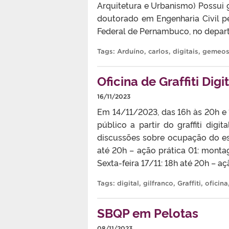
Arquitetura e Urbanismo) Possui
doutorado em Engenharia Civil pe
Federal de Pernambuco, no departa
Tags:
Arduíno
,
carlos
,
digitais
,
gemeo
Oficina de Graffiti Dig
16/11/2023
Em 14/11/2023, das 16h às 20h e 
público a partir do graffiti digi
discussões sobre ocupação do espa
até 20h – ação prática 01: monta
Sexta-feira 17/11: 18h até 20h – açã
Tags:
digital
,
gilfranco
,
Graffiti
,
oficina
SBQP em Pelotas
08/11/2023