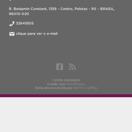
R. Benjamin Constant, 1359 - Centro, Pelotas - RS - BRASIL,
96010-020
32845505
clique para ver o e-mail
©2026 GEGRADI.
Criado com
WordPress
.
Tema desenvolvido por
SGTIC / UFPel
.