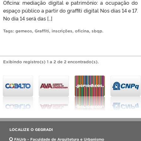
Oficina: mediação digital e patrimônio: a ocupação do
espaço público a partir do graffiti digital Nos dias 14 e 17.
No dia 14 será das […]
Tags:
gemeos
,
Graffiti
,
inscrições
,
oficina
,
sbqp
.
Exibindo registro(s) 1 a 2 de 2 encontrado(s).
LOCALIZE O GEGRADI
FAUrb - Faculdade de Arquitetura e Urbanismo