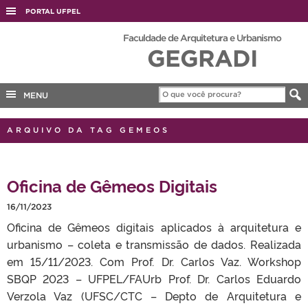
PORTAL UFPEL
ACESSO À INFORMAÇÃO
Faculdade de Arquitetura e Urbanismo
GEGRADI
AUDITORIA
COBALTO
MENU
CONCURSOS
EDITAIS
ARQUIVO DA TAG GEMEOS
INTERNACIONAL
OUVIDORIA
Oficina de Gêmeos Digitais
PORTARIAS
16/11/2023
TELEFONES
Oficina de Gêmeos digitais aplicados à arquitetura e
urbanismo – coleta e transmissão de dados. Realizada
em 15/11/2023. Com Prof. Dr. Carlos Vaz. Workshop
SBQP 2023 – UFPEL/FAUrb Prof. Dr. Carlos Eduardo
Verzola Vaz (UFSC/CTC – Depto de Arquitetura e