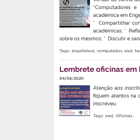
“Computadores e A
acadêmica em Engen
* Compartilhar con
acadêmicas; * Refl
sobre os mesmos; * Discutir e san
Tags:
arquitetura
,
computador
,
ead
,
ha
Lembrete oficinas em
04/06/2020
Atenção aos inscrit
fiquem atentos na 
inscreveu.
Tags:
ead
,
Oficinas
.