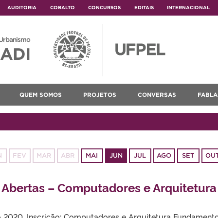
AUDITORIA
COBALTO
CONCURSOS
EDITAIS
INTERNACIONAL
 Urbanismo
ADI
QUEM SOMOS
PROJETOS
CONVERSAS
FABLA
N
FEV
MAR
ABR
MAI
JUN
JUL
AGO
SET
OU
s Abertas – Computadores e Arquitetura
 2020. Inscrição: Computadores e Arquitetura Fundamen