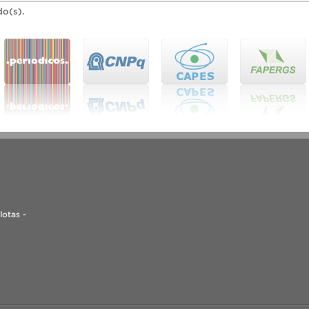
do(s).
lotas -