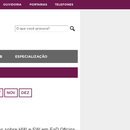
OUVIDORIA
PORTARIAS
TELEFONES
B
ESPECIALIZAÇÃO
T
NOV
DEZ
tos sobre HW e SW em EaD Oficina