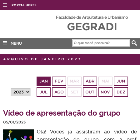
PORTAL UFPEL
ACESSO À INFORMAÇÃO
Faculdade de Arquitetura e Urbanismo
GEGRADI
AUDITORIA
COBALTO
MENU
CONCURSOS
EDITAIS
ARQUIVO DE JANEIRO 2023
INTERNACIONAL
OUVIDORIA
JAN
FEV
MAR
ABR
MAI
JUN
PORTARIAS
JUL
AGO
SET
OUT
NOV
DEZ
TELEFONES
Vídeo de apresentação do grupo
05/01/2023
Olá! Vocês já assistiram ao vídeo de
apresentação do grupo, com a prof.