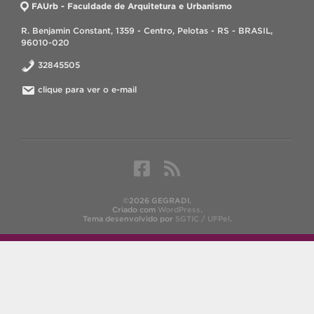
FAUrb - Faculdade de Arquitetura e Urbanismo
R. Benjamin Constant, 1359 - Centro, Pelotas - RS - BRASIL,
96010-020
32845505
clique para ver o e-mail
©2026 GEGRADI.
Criado com
WordPress
.
Tema desenvolvido por
SGTIC / UFPel
.