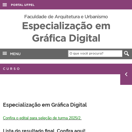
PORTAL UFPEL
ACESSO À INFORMAÇÃO
Faculdade de Arquitetura e Urbanismo
Especialização em
AUDITORIA
Gráfica Digital
COBALTO
CONCURSOS
MENU
EDITAIS
INTERNACIONAL
CURSO
OUVIDORIA
PORTARIAS
TELEFONES
Especialização em Gráfica Digital
Confira o edital para seleção de turma 2025/2.
Lista do resultado final.
Confira aqui!