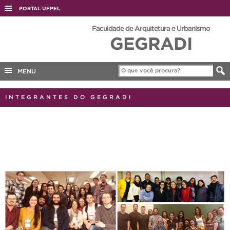
PORTAL UFPEL
ACESSO À INFORMAÇÃO
Faculdade de Arquitetura e Urbanismo
GEGRADI
AUDITORIA
COBALTO
MENU
CONCURSOS
EDITAIS
INTEGRANTES DO GEGRADI
INTERNACIONAL
OUVIDORIA
PORTARIAS
TELEFONES