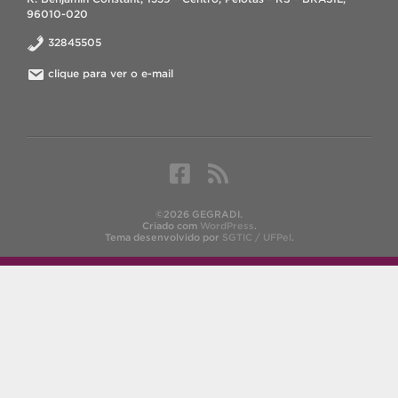
96010-020
32845505
clique para ver o e-mail
©2026 GEGRADI.
Criado com
WordPress
.
Tema desenvolvido por
SGTIC / UFPel
.