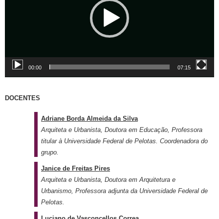
d
o
r
d
e
v
00:00
07:15
í
d
e
DOCENTES
o
Adriane Borda Almeida da Silva
Arquiteta e Urbanista, Doutora em Educação, Professora
titular à Universidade Federal de Pelotas. Coordenadora do
grupo.
Janice de Freitas Pires
Arquiteta e Urbanista, Doutora em Arquitetura e
Urbanismo, Professora adjunta da Universidade Federal de
Pelotas.
Luciano de Vasconcellos Correa