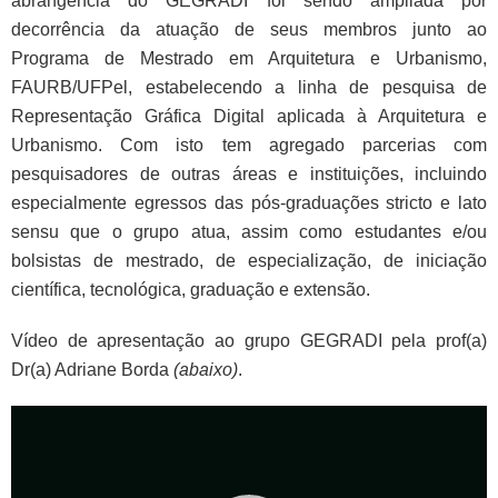
abrangência do GEGRADI foi sendo ampliada por
decorrência da atuação de seus membros junto ao
Programa de Mestrado em Arquitetura e Urbanismo,
FAURB/UFPel, estabelecendo a linha de pesquisa de
Representação Gráfica Digital aplicada à Arquitetura e
Urbanismo. Com isto tem agregado parcerias com
pesquisadores de outras áreas e instituições, incluindo
especialmente egressos das pós-graduações stricto e lato
sensu que o grupo atua, assim como estudantes e/ou
bolsistas de mestrado, de especialização, de iniciação
científica, tecnológica, graduação e extensão.
Vídeo de apresentação ao grupo GEGRADI pela prof(a)
Dr(a) Adriane Borda
(abaixo)
.
T
o
c
a