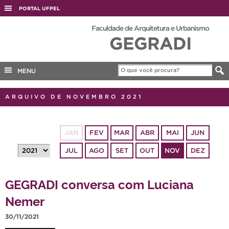
PORTAL UFPEL
ACESSO À INFORMAÇÃO
Faculdade de Arquitetura e Urbanismo
GEGRADI
AUDITORIA
COBALTO
MENU
CONCURSOS
EDITAIS
ARQUIVO DE NOVEMBRO 2021
INTERNACIONAL
OUVIDORIA
JAN
FEV
MAR
ABR
MAI
JUN
PORTARIAS
JUL
AGO
SET
OUT
NOV
DEZ
TELEFONES
GEGRADI conversa com Luciana
Nemer
30/11/2021