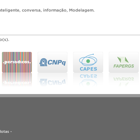
nteligente
,
conversa
,
informação
,
Modelagem
.
o(s).
lotas -