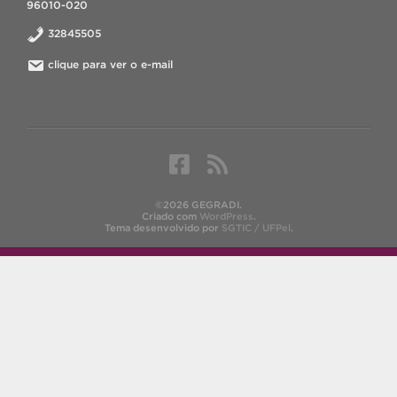
96010-020
32845505
clique para ver o e-mail
©2026 GEGRADI.
Criado com
WordPress
.
Tema desenvolvido por
SGTIC / UFPel
.