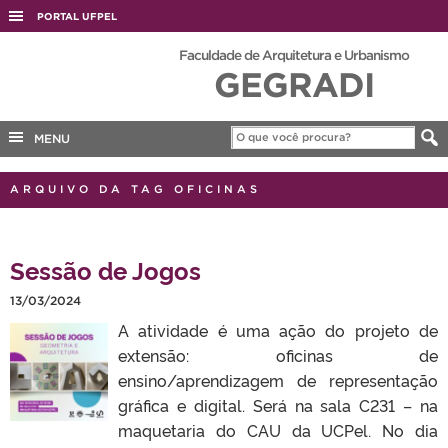
PORTAL UFPEL
ACESSO À INFORMAÇÃO
Faculdade de Arquitetura e Urbanismo
GEGRADI
AUDITORIA
COBALTO
MENU
CONCURSOS
EDITAIS
ARQUIVO DA TAG OFICINAS
INTERNACIONAL
OUVIDORIA
Sessão de Jogos
PORTARIAS
13/03/2024
TELEFONES
A atividade é uma ação do projeto de
extensão: oficinas de
ensino/aprendizagem de representação
gráfica e digital. Será na sala C231 – na
maquetaria do CAU da UCPel. No dia