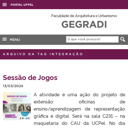
PORTAL UFPEL
ACESSO À INFORMAÇÃO
Faculdade de Arquitetura e Urbanismo
GEGRADI
AUDITORIA
COBALTO
MENU
CONCURSOS
EDITAIS
ARQUIVO DA TAG INTEGRAÇÃO
INTERNACIONAL
OUVIDORIA
Sessão de Jogos
PORTARIAS
13/03/2024
TELEFONES
A atividade é uma ação do projeto de
extensão: oficinas de
ensino/aprendizagem de representação
gráfica e digital. Será na sala C231 – na
maquetaria do CAU da UCPel. No dia