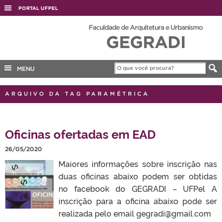
PORTAL UFPEL
ACESSO À INFORMAÇÃO
Faculdade de Arquitetura e Urbanismo
GEGRADI
AUDITORIA
COBALTO
MENU
CONCURSOS
EDITAIS
ARQUIVO DA TAG PARAMÉTRICA
INTERNACIONAL
OUVIDORIA
Oficinas ofertadas em EAD
PORTARIAS
26/05/2020
TELEFONES
Maiores informações sobre inscrição nas
duas oficinas abaixo podem ser obtidas
no facebook do GEGRADI – UFPel A
inscrição para a oficina abaixo pode ser
realizada pelo email gegradi@gmail.com