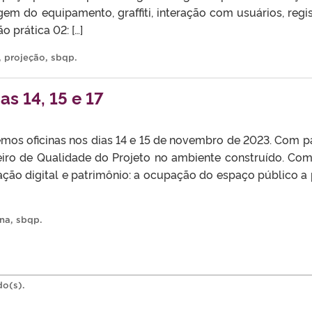
gem do equipamento, graffiti, interação com usuários, reg
o prática 02: […]
,
projeção
,
sbqp
.
s 14, 15 e 17
s dias 14 e 15 de novembro de 2023. Com palestra
iro de Qualidade do Projeto no ambiente construído. Com 
ção digital e patrimônio: a ocupação do espaço público a par
ina
,
sbqp
.
do(s).