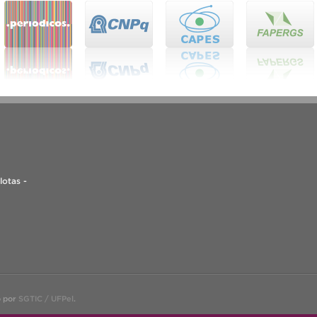
lotas -
o por
SGTIC / UFPel
.