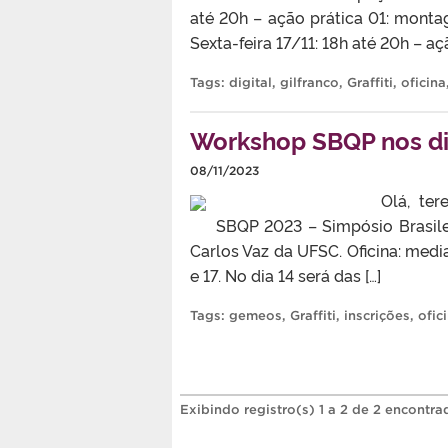
até 20h – ação prática 01: monta
Sexta-feira 17/11: 18h até 20h – açã
Tags:
digital
,
gilfranco
,
Graffiti
,
oficina
Workshop SBQP nos dia
08/11/2023
Olá, teremos oficinas no
SBQP 2023 – Simpósio Brasile
Carlos Vaz da UFSC. Oficina: media
e 17. No dia 14 será das […]
Tags:
gemeos
,
Graffiti
,
inscrições
,
ofic
Exibindo registro(s) 1 a 2 de 2 encontra