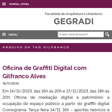
PORTAL UFPEL
ACESSO À INFORMAÇÃO
Faculdade de Arquitetura e Urbanismo
GEGRADI
AUDITORIA
COBALTO
MENU
CONCURSOS
EDITAIS
ARQUIVO DA TAG GILFRANCO
INTERNACIONAL
OUVIDORIA
Oficina de Graffiti Digital com
PORTARIAS
Gilfranco Alves
TELEFONES
16/11/2023
Em 14/11/2023, das 16h às 20h e 17/11/2023, das 18h às
20h: Oficina de mediação digital e patrimônio: a
ocupação do espaço público a partir do graffiti digital
Cronograma: Terça-feira 14/11: 16h – aportes teóricos e