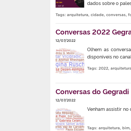
dados sobre o pales
Tags:
arquitetura
,
cidade
,
conversas
,
f
Conversas 2022 Gegra
12/07/2022
Olhem as conversas
disponíveis no can
Tags:
2022
,
arquitetur
Conversas do Gegradi
12/07/2022
Venham assistir no
Tags:
arquitetura
,
bim