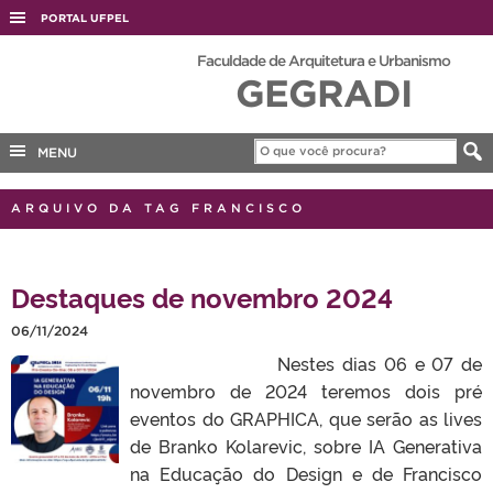
PORTAL UFPEL
ACESSO À INFORMAÇÃO
Faculdade de Arquitetura e Urbanismo
GEGRADI
AUDITORIA
COBALTO
MENU
CONCURSOS
EDITAIS
ARQUIVO DA TAG FRANCISCO
INTERNACIONAL
OUVIDORIA
Destaques de novembro 2024
PORTARIAS
06/11/2024
TELEFONES
Nestes dias 06 e 07 de
novembro de 2024 teremos dois pré
eventos do GRAPHICA, que serão as lives
de Branko Kolarevic, sobre IA Generativa
na Educação do Design e de Francisco