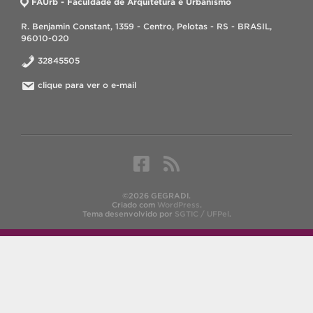
FAUrb - Faculdade de Arquitetura e Urbanismo
R. Benjamin Constant, 1359 - Centro, Pelotas - RS - BRASIL,
96010-020
32845505
clique para ver o e-mail
©2026 GEGRADI.
Criado com
WordPress
.
Tema desenvolvido por
SGTIC / UFPel
.