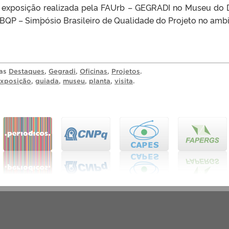
 exposição realizada pela FAUrb – GEGRADI no Museu do Do
QP – Sim´pósio Brasileiro de Qualidade do Projeto no ambi
ias
Destaques
,
Gegradi
,
Oficinas
,
Projetos
.
xposição
,
guiada
,
museu
,
planta
,
visita
.