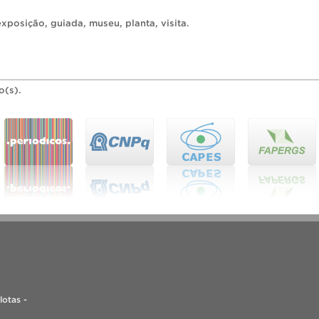
exposição
,
guiada
,
museu
,
planta
,
visita
.
o(s).
lotas -