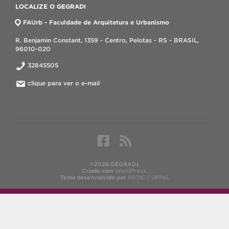
LOCALIZE O GEGRADI
FAUrb - Faculdade de Arquitetura e Urbanismo
R. Benjamin Constant, 1359 - Centro, Pelotas - RS - BRASIL,
96010-020
32845505
clique para ver o e-mail
©2026 GEGRADI.
Criado com
WordPress
.
Tema desenvolvido por
SGTIC / UFPel
.