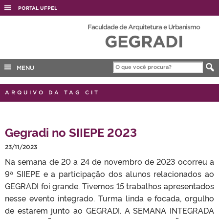
PORTAL UFPEL
ACESSO À INFORMAÇÃO
Faculdade de Arquitetura e Urbanismo
GEGRADI
AUDITORIA
COBALTO
MENU
CONCURSOS
EDITAIS
ARQUIVO DA TAG CIT
INTERNACIONAL
OUVIDORIA
Gegradi no SIIEPE 2023
PORTARIAS
23/11/2023
TELEFONES
Na semana de 20 a 24 de novembro de 2023 ocorreu a
9ª SIIEPE e a participação dos alunos relacionados ao
GEGRADI foi grande. Tivemos 15 trabalhos apresentados
nesse evento integrado. Turma linda e focada, orgulho
de estarem junto ao GEGRADI. A SEMANA INTEGRADA