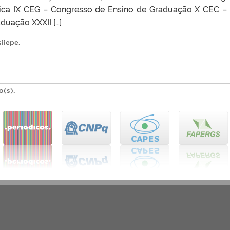
ica IX CEG – Congresso de Ensino de Graduação X CEC – 
uação XXXII […]
siiepe
.
o(s).