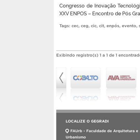
Congresso de Inovação Tecnológ
XXV ENPOS – Encontro de Pós Grad
Tags:
cec
,
ceg
,
cic
,
cit
,
enpós
,
evento
,
Exibindo registro(s) 1 a 1 de 1 encontrad
LOCALIZE O GEGRADI
FAUrb - Faculdade de Arquitetura e
Urbanismo