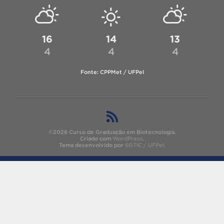
16
14
13
4
4
4
Fonte: CPPMet / UFPel
©2026 Curso de Graduação em Biotecnologia.
Criado com
WordPress
.
Tema desenvolvido por
SGTIC / UFPel
.