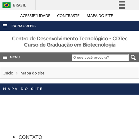
BRASIL
Simplifique!
ACESSIBILIDADE
CONTRASTE
MAPA DO SITE
Comunica BR
PORTAL UFPEL
Participe
ACESSO À INFORMAÇÃO
Centro de Desenvolvimento Tecnológico - CDTec
Acesso à informação
Curso de Graduação em Biotecnologia
AUDITORIA
Legislação
MENU
COBALTO
Canais
CONCURSOS
Início
Mapa do site
EDITAIS
MAPA DO SITE
INTERNACIONAL
OUVIDORIA
PORTARIAS
TELEFONES
CONTATO