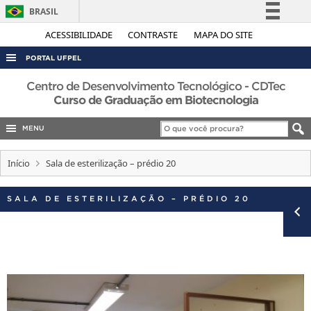
BRASIL
Simplifique!
ACESSIBILIDADE
CONTRASTE
MAPA DO SITE
Comunica BR
PORTAL UFPEL
Participe
ACESSO À INFORMAÇÃO
Centro de Desenvolvimento Tecnológico - CDTec
Acesso à informação
Curso de Graduação em Biotecnologia
AUDITORIA
Legislação
MENU
COBALTO
Canais
CONCURSOS
Início
Sala de esterilização – prédio 20
EDITAIS
SALA DE ESTERILIZAÇÃO – PRÉDIO 20
INTERNACIONAL
OUVIDORIA
PORTARIAS
TELEFONES