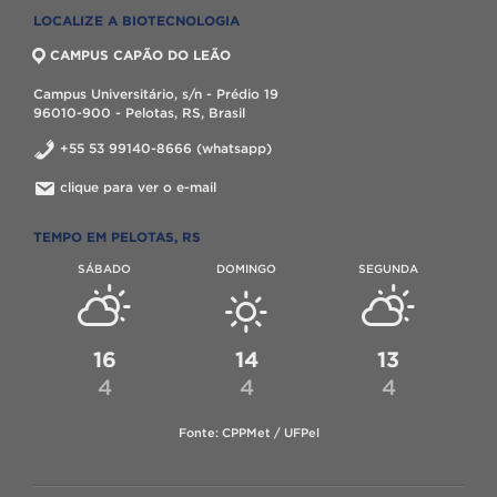
LOCALIZE A BIOTECNOLOGIA
CAMPUS CAPÃO DO LEÃO
Campus Universitário, s/n - Prédio 19
96010-900 - Pelotas, RS, Brasil
+55 53 99140-8666 (whatsapp)
clique para ver o e-mail
TEMPO EM PELOTAS, RS
SÁBADO
DOMINGO
SEGUNDA
16
14
13
4
4
4
Fonte: CPPMet / UFPel