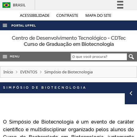
BRASIL
Simplifique!
ACESSIBILIDADE
CONTRASTE
MAPA DO SITE
Comunica BR
PORTAL UFPEL
Participe
ACESSO À INFORMAÇÃO
Centro de Desenvolvimento Tecnológico - CDTec
Acesso à informação
Curso de Graduação em Biotecnologia
AUDITORIA
Legislação
MENU
COBALTO
Canais
CONCURSOS
Início
EVENTOS
Simpósio de Biotecnologia
EDITAIS
SIMPÓSIO DE BIOTECNOLOGIA
INTERNACIONAL
OUVIDORIA
PORTARIAS
TELEFONES
O Simpósio de Biotecnologia é um evento de caráter
científico e multidisciplinar organizado pelos alunos do
Curso de Bacharelado em Biotecnologia, juntamente