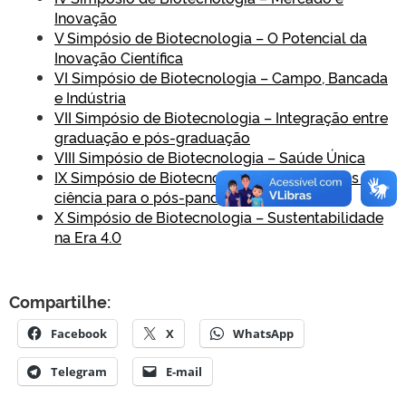
Inovação
V Simpósio de Biotecnologia – O Potencial da
Inovação Científica
VI Simpósio de Biotecnologia – Campo, Bancada
e Indústria
VII Simpósio de Biotecnologia – Integração entre
graduação e pós-graduação
VIII Simpósio de Biotecnologia – Saúde Única
IX Simpósio de Biotecnologia – Perspectivas da
ciência para o pós-pandemia
X Simpósio de Biotecnologia – Sustentabilidade
na Era 4.0
Compartilhe:
Facebook
X
WhatsApp
Telegram
E-mail