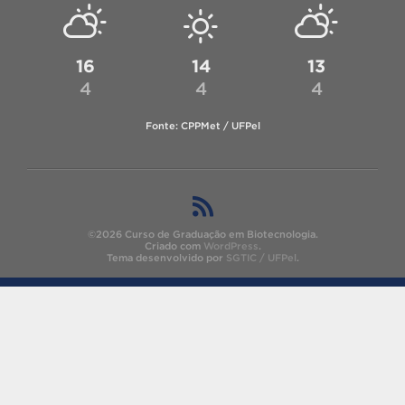
16
14
13
4
4
4
Fonte: CPPMet / UFPel
©2026 Curso de Graduação em Biotecnologia.
Criado com
WordPress
.
Tema desenvolvido por
SGTIC / UFPel
.