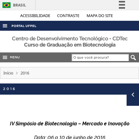
BRASIL
Simplifique!
ACESSIBILIDADE
CONTRASTE
MAPA DO SITE
Comunica BR
PORTAL UFPEL
Participe
ACESSO À INFORMAÇÃO
Centro de Desenvolvimento Tecnológico - CDTec
Acesso à informação
Curso de Graduação em Biotecnologia
AUDITORIA
Legislação
MENU
COBALTO
Canais
CONCURSOS
Início
2016
EDITAIS
2016
INTERNACIONAL
OUVIDORIA
PORTARIAS
TELEFONES
IV Simpósio de Biotecnologia – Mercado e Inovação
Data: 06 a 10 de junho de 2016