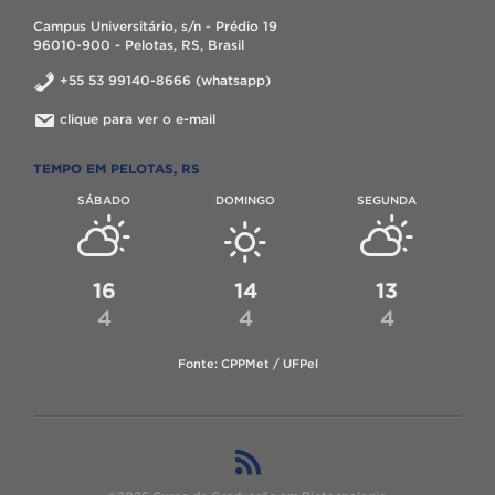
Campus Universitário, s/n - Prédio 19
96010-900 - Pelotas, RS, Brasil
+55 53 99140-8666 (whatsapp)
clique para ver o e-mail
TEMPO EM PELOTAS, RS
SÁBADO
DOMINGO
SEGUNDA
16
14
13
4
4
4
Fonte: CPPMet / UFPel