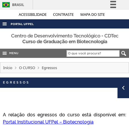
BRASIL
Simplifique!
ACESSIBILIDADE
CONTRASTE
MAPA DO SITE
Comunica BR
PORTAL UFPEL
Participe
ACESSO À INFORMAÇÃO
Centro de Desenvolvimento Tecnológico - CDTec
Acesso à informação
Curso de Graduação em Biotecnologia
AUDITORIA
Legislação
MENU
COBALTO
Canais
CONCURSOS
Início
O CURSO
Egressos
EDITAIS
EGRESSOS
INTERNACIONAL
OUVIDORIA
PORTARIAS
TELEFONES
A relação dos egressos do curso está disponível em:
Portal Institucional UFPel – Biotecnologia