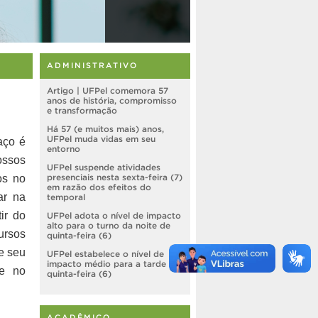
ADMINISTRATIVO
Artigo | UFPel comemora 57
anos de história, compromisso
e transformação
Há 57 (e muitos mais) anos,
UFPel muda vidas em seu
aço é
entorno
ossos
UFPel suspende atividades
os no
presenciais nesta sexta-feira (7)
em razão dos efeitos do
ar na
temporal
ir do
UFPel adota o nível de impacto
alto para o turno da noite de
ursos
quinta-feira (6)
e seu
UFPel estabelece o nível de
impacto médio para a tarde de
de no
quinta-feira (6)
ACADÊMICO