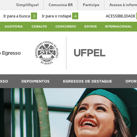
Simplifique!
Comunica BR
Participe
Acesso à infor
Ir para a busca
3
Ir para o rodapé
4
ACESSIBILIDADE
AUDITORIA
COBALTO
CONCURSOS
EDITAIS
INTERNACIONAL
 Egresso
ESSO
DEPOIMENTOS
EGRESSOS DE DESTAQUE
OPOR