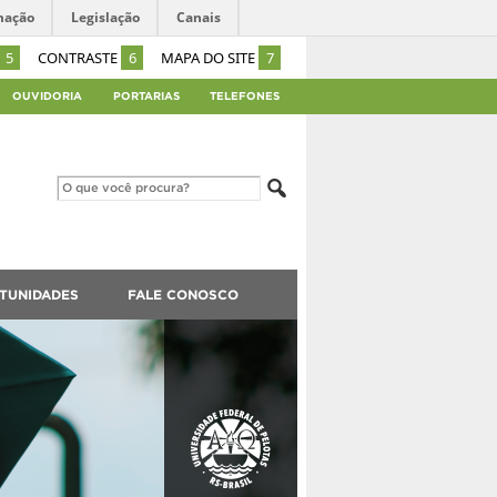
mação
Legislação
Canais
5
CONTRASTE
6
MAPA DO SITE
7
OUVIDORIA
PORTARIAS
TELEFONES
TUNIDADES
FALE CONOSCO