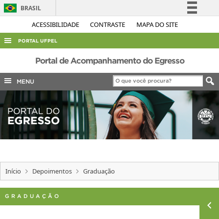
BRASIL
Simplifique!
ACESSIBILIDADE
CONTRASTE
MAPA DO SITE
Comunica BR
PORTAL UFPEL
Participe
ACESSO À INFORMAÇÃO
Portal de Acompanhamento do Egresso
Acesso à informação
AUDITORIA
MENU
Legislação
COBALTO
Canais
CONCURSOS
EDITAIS
INTERNACIONAL
OUVIDORIA
Início
Depoimentos
Graduação
PORTARIAS
TELEFONES
GRADUAÇÃO