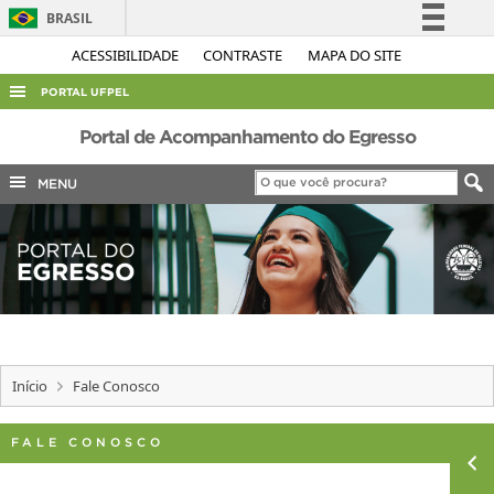
BRASIL
Simplifique!
ACESSIBILIDADE
CONTRASTE
MAPA DO SITE
Comunica BR
PORTAL UFPEL
Participe
ACESSO À INFORMAÇÃO
Portal de Acompanhamento do Egresso
Acesso à informação
AUDITORIA
MENU
Legislação
COBALTO
Canais
CONCURSOS
EDITAIS
INTERNACIONAL
OUVIDORIA
Início
Fale Conosco
PORTARIAS
TELEFONES
FALE CONOSCO