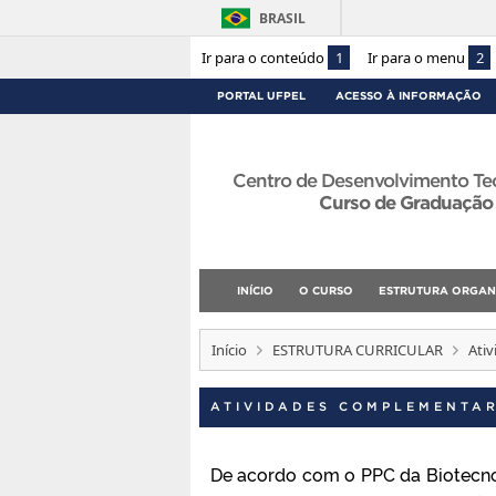
BRASIL
Ir para o conteúdo
1
Ir para o menu
2
PORTAL UFPEL
ACESSO À INFORMAÇÃO
Centro de Desenvolvimento Te
Curso de Graduação
INÍCIO
O CURSO
ESTRUTURA ORGAN
Início
ESTRUTURA CURRICULAR
Ati
ATIVIDADES COMPLEMENTA
De acordo com o PPC da Biotecno