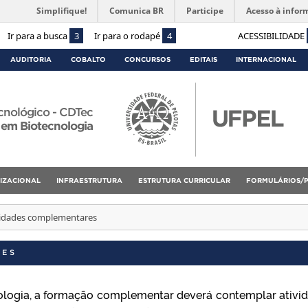
Simplifique!
Comunica BR
Participe
Acesso à infor
Ir para a busca
3
Ir para o rodapé
4
ACESSIBILIDADE
AUDITORIA
COBALTO
CONCURSOS
EDITAIS
INTERNACIONAL
cnológico - CDTec
 em Biotecnologia
IZACIONAL
INFRAESTRUTURA
ESTRUTURA CURRICULAR
FORMULÁRIOS/
vidades complementares
RES
logia, a formação complementar deverá contemplar ativi