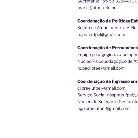
Secretaria: +55 53 32844300
praec@ufpel.edu.br
Coordenação de Políticas Est
Seção de Atendimento aos Rest
ru.praeufpel@gmail.com
Coordenação de Permanênci
Equipe pedagógica: c.apoiop
Núcleo Psicopedagógico de At
nupadi.prae@gmail.com
Coordenação de Ingresso em 
ci.prae.ufpel@gmail.com
Serviço Social: nsspraeufpel
Núcleo de Seleção e Gestão d
ngp.prae.ufpel@gmail.com