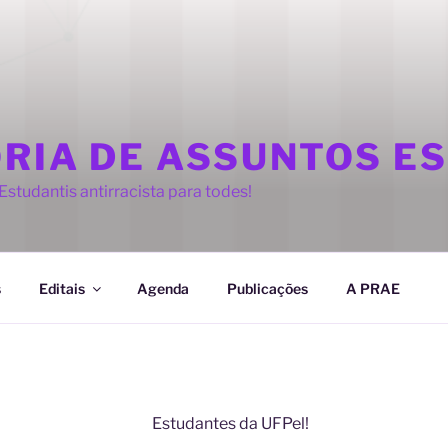
ORIA DE ASSUNTOS E
studantis antirracista para todes!
s
Editais
Agenda
Publicações
A PRAE
Estudantes da UFPel!