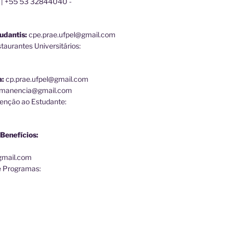
 | +55 53 32844040 -
udantis:
cpe.prae.ufpel@gmail.com
aurantes Universitários:
a:
cp.prae.ufpel@gmail.com
ermanencia@gmail.com
enção ao Estudante:
Benefícios:
@gmail.com
e Programas: